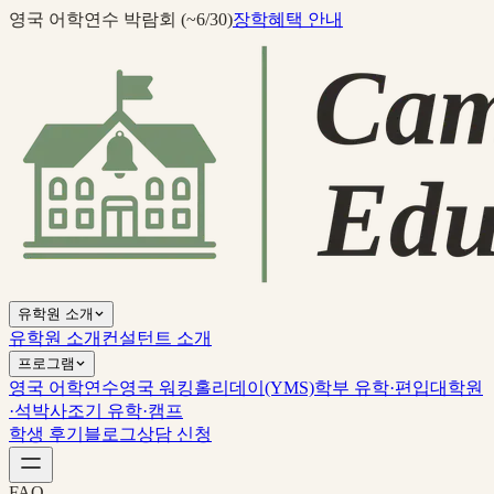
영국 어학연수 박람회 (~6/30)
장학혜택 안내
유학원 소개
유학원 소개
컨설턴트 소개
프로그램
영국 어학연수
영국 워킹홀리데이(YMS)
학부 유학·편입
대학원
·석박사
조기 유학·캠프
학생 후기
블로그
상담 신청
FAQ