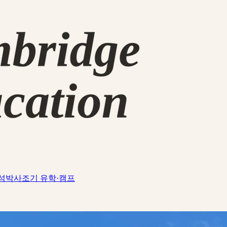
석박사
조기 유학·캠프