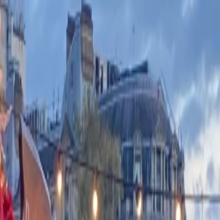
석박사
조기 유학·캠프